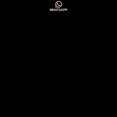
WHATSAPP